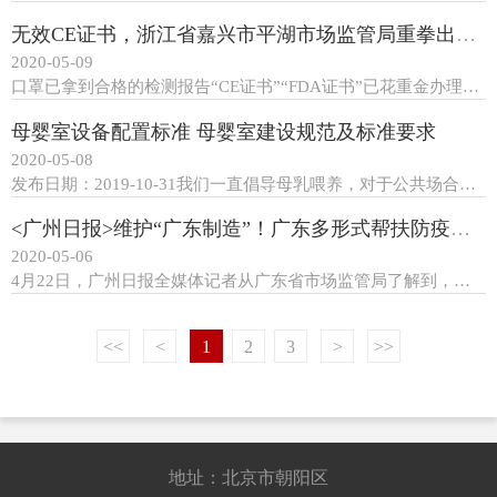
无效CE证书，浙江省嘉兴市平湖市场监管局重拳出击！
2020-05-09
口罩已拿到合格的检测报告“CE证书”“FDA证书”已花重金办理交易已基本谈妥为何买方突然表示证书不对，要取消交易？近日，浙江省嘉兴市平湖市场监管局执法人员 在某企业检查时，遇到了该企业的求助信息 4月29日下午，浙江省嘉兴市平湖市...
母婴室设备配置标准 母婴室建设规范及标准要求
2020-05-08
发布日期：2019-10-31我们一直倡导母乳喂养，对于公共场合哺乳婴儿却一直存在着争议，这时母婴室的存在就至关重要。10月29日，《广州市母乳喂养促进条例》通过。《条例》规定，公共交通运输场所、旅游休闲场所等六类公共场所应当建设母婴室，否则罚款。任...
<广州日报>维护“广东制造”！广东多形式帮扶防疫用品出口企业
2020-05-06
4月22日，广州日报全媒体记者从广东省市场监管局了解到，新冠肺炎疫情发生以来，广东省口罩、防护服等防疫用品生产企业已发展至1000余家，但在出口口罩、防护服等防疫用品方面，部分出口企业仍不清楚认证程序、要求。近日，该局迅速多形式开展帮扶行动，规范认证...
<<
<
1
2
3
>
>>
地址：北京市朝阳区